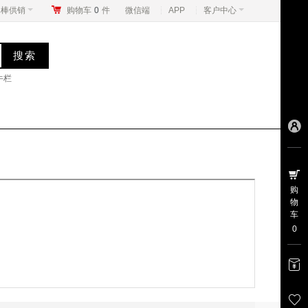
真棒供销
购物车
0
件
微信端
APP
客户中心
牛栏
购
物
车
0