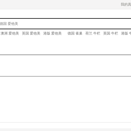
我的
澳洲 爱他美
英国 爱他美
港版 爱他美
德国 雀巢
荷兰 牛栏
英国 牛栏
港版 