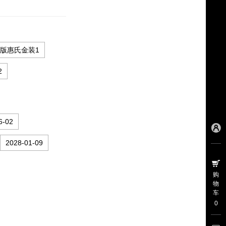
版惠氏金装1
2
6-02
2028-01-09
购
物
车
0