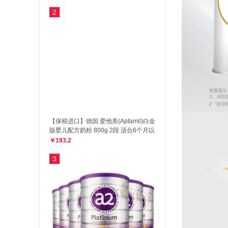
2
【保税进口】德国 爱他美(Aptamil)白金
版婴儿配方奶粉 800g 2段 适合6个月以
上
￥193.2
3