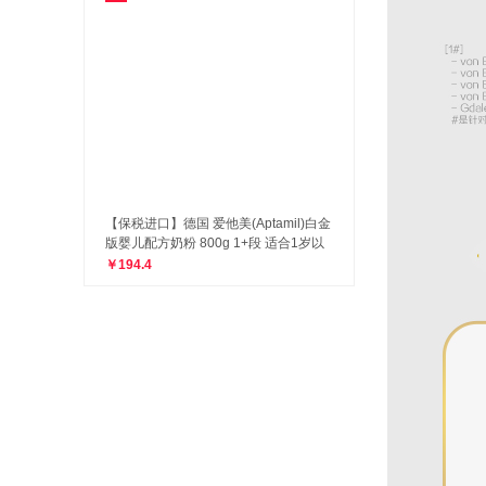
【保税进口】德国 爱他美(Aptamil)白金
版婴儿配方奶粉 800g 1+段 适合1岁以
上
￥194.4