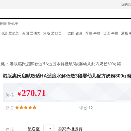
我的
澳洲 爱他美
英国 爱他美
港版 爱他美
德国 雀巢
荷兰 牛栏
英国 牛栏
港版 
保健
>
港版惠氏启赋敏适HA适度水解低敏3段婴幼儿配方奶粉800g 罐
港版惠氏启赋敏适HA适度水解低敏3段婴幼儿配方奶粉800g 
270.71
￥
价格
评分
评价
12
配送至
卖家承担运费
物流