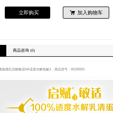
立即购买
加入购物车
商品咨询
(0)
商品名称：港版惠氏启赋敏适HA适度水解低敏3段婴幼儿配方奶粉800g 罐
商品货号：W100003