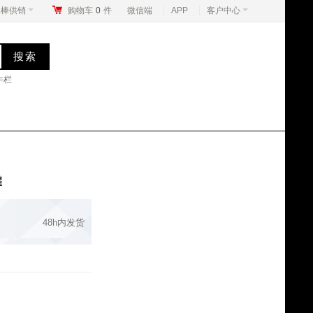
真棒供销
购物车
0
件
微信端
APP
客户中心
牛栏
罐
48h内发货